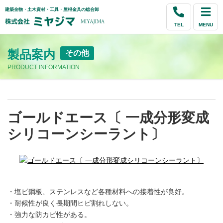
建築金物・土木資材・工具・屋根金具の総合卸
TEL
MENU
製品案内
その他
PRODUCT INFORMATION
ゴールドエース〔 一成分形変成
シリコーンシーラント〕
・塩ビ鋼板、ステンレスなど各種材料への接着性が良好。
・耐候性が良く長期間ヒビ割れしない。
・強力な防カビ性がある。