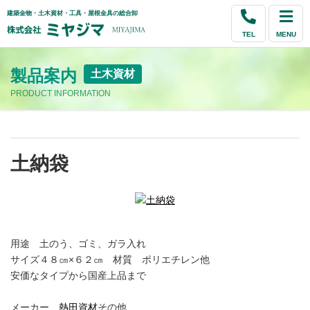
建築金物・土木資材・工具・屋根金具の総合卸
TEL
MENU
製品案内
土木資材
PRODUCT INFORMATION
土納袋
用途 土のう、ゴミ、ガラ入れ
サイズ４８㎝×６２㎝ 材質 ポリエチレン他
安価なタイプから国産上品まで
メーカー
熱田資材
その他