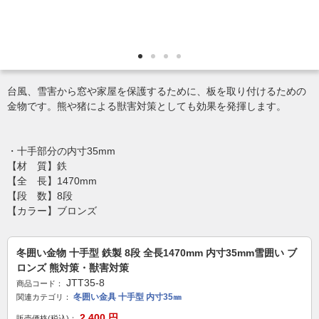
台風、雪害から窓や家屋を保護するために、板を取り付けるための
金物です。熊や猪による獣害対策としても効果を発揮します。
・十手部分の内寸35mm
【材 質】鉄
【全 長】1470mm
【段 数】8段
【カラー】ブロンズ
冬囲い金物 十手型 鉄製 8段 全長1470mm 内寸35mm雪囲い ブ
ロンズ 熊対策・獣害対策
JTT35-8
商品コード：
冬囲い金具 十手型 内寸35㎜
関連カテゴリ：
2,400
円
販売価格(税込)：