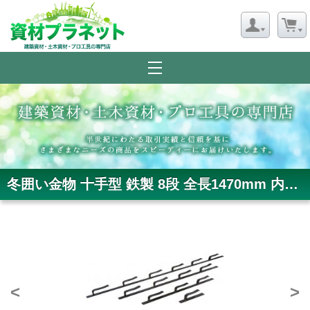
冬囲い金物 十手型 鉄製 8段 全長1470mm 内寸35mm雪囲い ブロンズ 熊対策・獣害対策
<
>